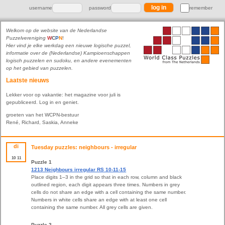
username
password
remember
Welkom op de website van de Nederlandse
Puzzelvereniging
W
C
P
N
!
Hier vind je elke werkdag een nieuwe logische puzzel,
informatie over de (Nederlandse) Kampioenschappen
logisch puzzelen en sudoku, en andere evenementen
op het gebied van puzzelen.
Laatste nieuws
Lekker voor op vakantie: het magazine voor juli is
gepubliceerd. Log in en geniet.
groeten van het WCPN-bestuur
René, Richard, Saskia, Anneke
di
Tuesday puzzles: neighbours - irregular
10
11
Puzzle 1
1213 Neighbours irregular RS 10-11-15
Place digits 1–3 in the grid so that in each row, column and black
outlined region, each digit appears three times. Numbers in grey
cells do not share an edge with a cell containing the same number.
Numbers in white cells share an edge with at least one cell
containing the same number. All grey cells are given.
Puzzle 2