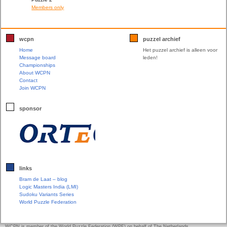
Members only
wcpn
puzzel archief
Home
Het puzzel archief is alleen voor
Message board
leden!
Championships
About WCPN
Contact
Join WCPN
sponsor
links
Bram de Laat – blog
Logic Masters India (LMI)
Sudoku Variants Series
World Puzzle Federation
WCPN is member of the World Puzzle Federation (WPF) on behalf of The Netherlands.