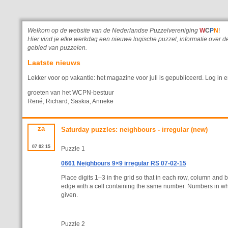
Welkom op de website van de Nederlandse Puzzelvereniging
W
C
P
N
!
Hier vind je elke werkdag een nieuwe logische puzzel, informatie ove
gebied van puzzelen.
Laatste nieuws
Lekker voor op vakantie: het magazine voor juli is gepubliceerd. Log in e
groeten van het WCPN-bestuur
René, Richard, Saskia, Anneke
za
Saturday puzzles: neighbours - irregular (new)
07
02
15
Puzzle 1
0661 Neighbours 9×9 irregular RS 07-02-15
Place digits 1–3 in the grid so that in each row, column and 
edge with a cell containing the same number. Numbers in whit
given.
Puzzle 2