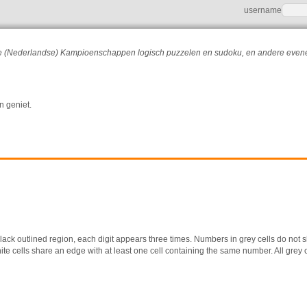
username
r de (Nederlandse) Kampioenschappen logisch puzzelen en sudoku, en andere eve
n geniet.
black outlined region, each digit appears three times. Numbers in grey cells do not 
e cells share an edge with at least one cell containing the same number. All grey c