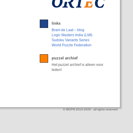
links
Bram de Laat – blog
Logic Masters India (LMI)
Sudoku Variants Series
World Puzzle Federation
puzzel archief
Het puzzel archief is alleen voor
leden!
© WCPN 2014-2026 - all rights reserved