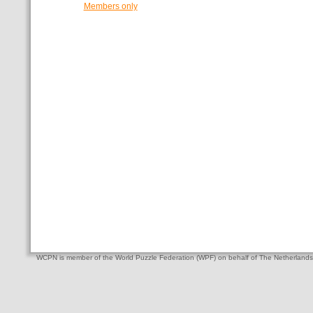
Members only
WCPN is member of the World Puzzle Federation (WPF) on behalf of The Netherlands