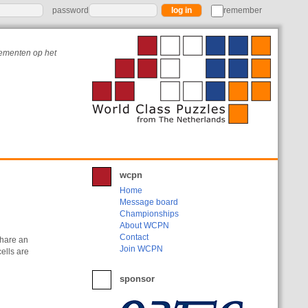
password
remember
nementen op het
wcpn
Home
Message board
Championships
About WCPN
Contact
share an
Join WCPN
ells are
sponsor