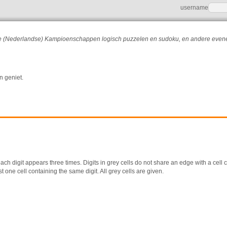
username
r de (Nederlandse) Kampioenschappen logisch puzzelen en sudoku, en andere eve
n geniet.
ach digit appears three times. Digits in grey cells do not share an edge with a cell 
t one cell containing the same digit. All grey cells are given.