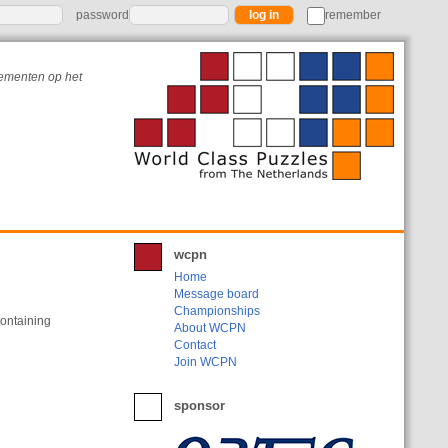
password
remember
nementen op het
wcpn
Home
Message board
Championships
containing
About WCPN
Contact
Join WCPN
sponsor