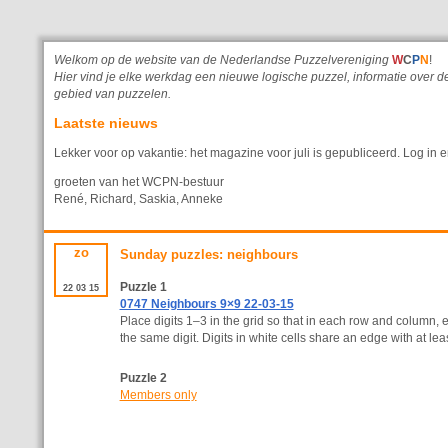
Welkom op de website van de Nederlandse Puzzelvereniging
W
C
P
N
!
Hier vind je elke werkdag een nieuwe logische puzzel, informatie ove
gebied van puzzelen.
Laatste nieuws
Lekker voor op vakantie: het magazine voor juli is gepubliceerd. Log in e
groeten van het WCPN-bestuur
René, Richard, Saskia, Anneke
zo
Sunday puzzles: neighbours
Puzzle 1
22
03
15
0747 Neighbours 9×9 22-03-15
Place digits 1–3 in the grid so that in each row and column, e
the same digit. Digits in white cells share an edge with at leas
Puzzle 2
Members only