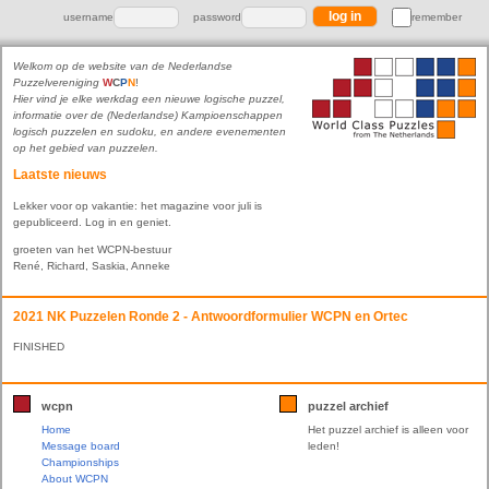
username
password
remember
Welkom op de website van de Nederlandse
Puzzelvereniging
W
C
P
N
!
Hier vind je elke werkdag een nieuwe logische puzzel,
informatie over de (Nederlandse) Kampioenschappen
logisch puzzelen en sudoku, en andere evenementen
op het gebied van puzzelen.
Laatste nieuws
Lekker voor op vakantie: het magazine voor juli is
gepubliceerd. Log in en geniet.
groeten van het WCPN-bestuur
René, Richard, Saskia, Anneke
2021 NK Puzzelen Ronde 2 - Antwoordformulier WCPN en Ortec
FINISHED
wcpn
puzzel archief
Home
Het puzzel archief is alleen voor
Message board
leden!
Championships
About WCPN