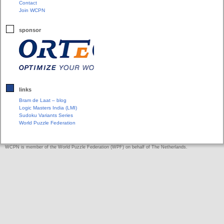
Contact
Join WCPN
sponsor
links
Bram de Laat – blog
Logic Masters India (LMI)
Sudoku Variants Series
World Puzzle Federation
WCPN is member of the World Puzzle Federation (WPF) on behalf of The Netherlands.