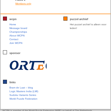
Members only
wcpn
puzzel archief
Home
Het puzzel archief is alleen voor
Message board
leden!
Championships
About WCPN
Contact
Join WCPN
sponsor
links
Bram de Laat – blog
Logic Masters India (LMI)
Sudoku Variants Series
World Puzzle Federation
WCPN is member of the World Puzzle Federation (WPF) on behalf of The Netherlands.