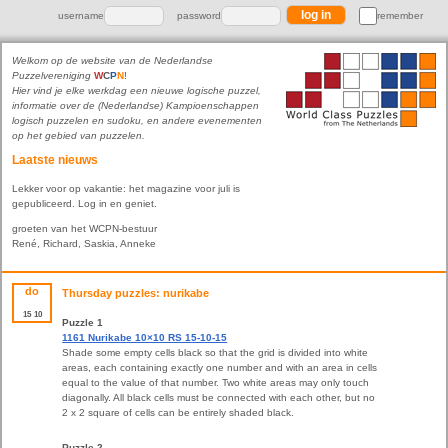
username
password
remember
Welkom op de website van de Nederlandse
Puzzelvereniging
W
C
P
N
!
Hier vind je elke werkdag een nieuwe logische puzzel,
informatie over de (Nederlandse) Kampioenschappen
logisch puzzelen en sudoku, en andere evenementen
op het gebied van puzzelen.
Laatste nieuws
Lekker voor op vakantie: het magazine voor juli is
gepubliceerd. Log in en geniet.
groeten van het WCPN-bestuur
René, Richard, Saskia, Anneke
do
Thursday puzzles: nurikabe
15
10
Puzzle 1
1161 Nurikabe 10×10 RS 15-10-15
Shade some empty cells black so that the grid is divided into white
areas, each containing exactly one number and with an area in cells
equal to the value of that number. Two white areas may only touch
diagonally. All black cells must be connected with each other, but no
2 x 2 square of cells can be entirely shaded black.
Puzzle 2