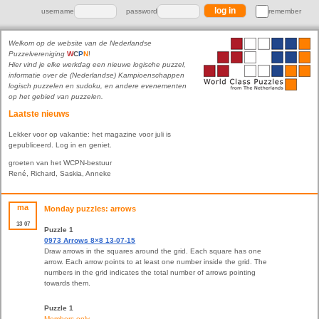
username
password
remember
Welkom op de website van de Nederlandse
Puzzelvereniging
W
C
P
N
!
Hier vind je elke werkdag een nieuwe logische puzzel,
informatie over de (Nederlandse) Kampioenschappen
logisch puzzelen en sudoku, en andere evenementen
op het gebied van puzzelen.
Laatste nieuws
Lekker voor op vakantie: het magazine voor juli is
gepubliceerd. Log in en geniet.
groeten van het WCPN-bestuur
René, Richard, Saskia, Anneke
ma
Monday puzzles: arrows
13
07
Puzzle 1
0973 Arrows 8×8 13-07-15
Draw arrows in the squares around the grid. Each square has one
arrow. Each arrow points to at least one number inside the grid. The
numbers in the grid indicates the total number of arrows pointing
towards them.
Puzzle 1
Members only