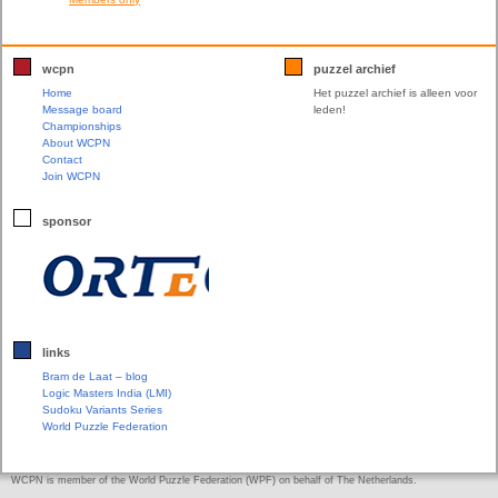
wcpn
puzzel archief
Home
Het puzzel archief is alleen voor
Message board
leden!
Championships
About WCPN
Contact
Join WCPN
sponsor
links
Bram de Laat – blog
Logic Masters India (LMI)
Sudoku Variants Series
World Puzzle Federation
WCPN is member of the World Puzzle Federation (WPF) on behalf of The Netherlands.