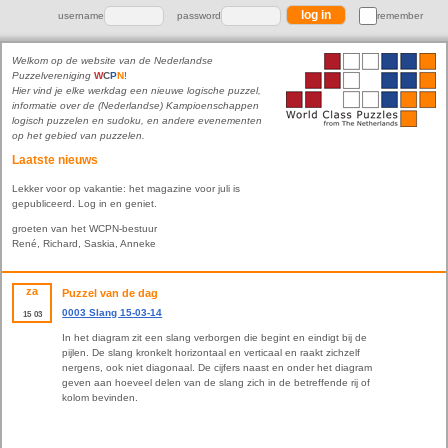
username
password
remember
Welkom op de website van de Nederlandse
Puzzelvereniging
W
C
P
N
!
Hier vind je elke werkdag een nieuwe logische puzzel,
informatie over de (Nederlandse) Kampioenschappen
logisch puzzelen en sudoku, en andere evenementen
op het gebied van puzzelen.
Laatste nieuws
Lekker voor op vakantie: het magazine voor juli is
gepubliceerd. Log in en geniet.
groeten van het WCPN-bestuur
René, Richard, Saskia, Anneke
za
Puzzel van de dag
0003 Slang 15-03-14
15
03
In het diagram zit een slang verborgen die begint en eindigt bij de
pijlen. De slang kronkelt horizontaal en verticaal en raakt zichzelf
nergens, ook niet diagonaal. De cijfers naast en onder het diagram
geven aan hoeveel delen van de slang zich in de betreffende rij of
kolom bevinden.