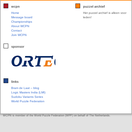
wcpn
puzzel archief
Home
Het puzzel archief is alleen voor
Message board
leden!
Championships
About WCPN
Contact
Join WCPN
sponsor
links
Bram de Laat – blog
Logic Masters India (LMI)
Sudoku Variants Series
World Puzzle Federation
WCPN is member of the World Puzzle Federation (WPF) on behalf of The Netherlands.