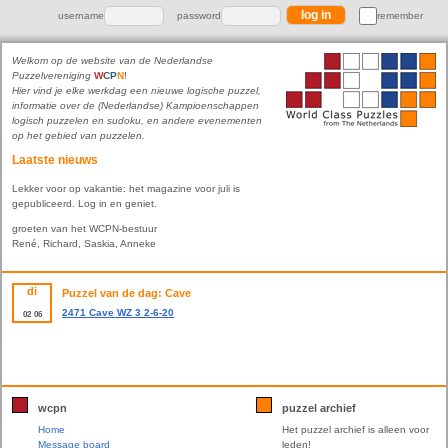
username
password
remember
Welkom op de website van de Nederlandse
Puzzelvereniging
W
C
P
N
!
Hier vind je elke werkdag een nieuwe logische puzzel,
informatie over de (Nederlandse) Kampioenschappen
logisch puzzelen en sudoku, en andere evenementen
op het gebied van puzzelen.
Laatste nieuws
Lekker voor op vakantie: het magazine voor juli is
gepubliceerd. Log in en geniet.
groeten van het WCPN-bestuur
René, Richard, Saskia, Anneke
di
Puzzel van de dag: Cave
2471 Cave WZ 3 2-6-20
02
06
wcpn
puzzel archief
Home
Het puzzel archief is alleen voor
Message board
leden!