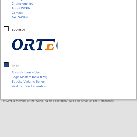
Championships
About WCPN
Contact
Join WCPN
sponsor
links
Bram de Laat – blog
Logic Masters India (LMI)
Sudoku Variants Series
World Puzzle Federation
WCPN is member of the World Puzzle Federation (WPF) on behalf of The Netherlands.