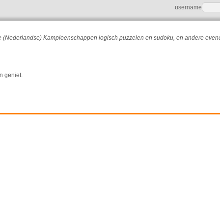
username
r de (Nederlandse) Kampioenschappen logisch puzzelen en sudoku, en andere eve
n geniet.