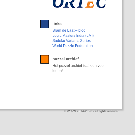
links
Bram de Laat – blog
Logic Masters India (LMI)
Sudoku Variants Series
World Puzzle Federation
puzzel archief
Het puzzel archief is alleen voor
leden!
© WCPN 2014-2026 - all rights reserved