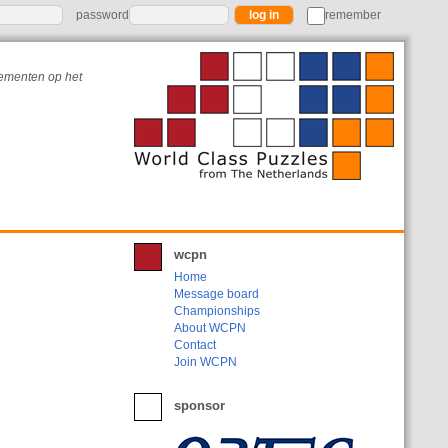
password
remember
nementen op het
wcpn
Home
Message board
Championships
About WCPN
Contact
Join WCPN
sponsor