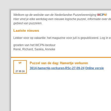
Welkom op de website van de Nederlandse Puzzelvereniging
W
C
P
N
!
Hier vind je elke werkdag een nieuwe logische puzzel, informatie ove
gebied van puzzelen.
Laatste nieuws
Lekker voor op vakantie: het magazine voor juli is gepubliceerd. Log in e
groeten van het WCPN-bestuur
René, Richard, Saskia, Anneke
vr
Puzzel van de dag: Hamertje verkuren
3614-hamertje-verkuren-RSc-27-09-24
Online versie
27
09
24