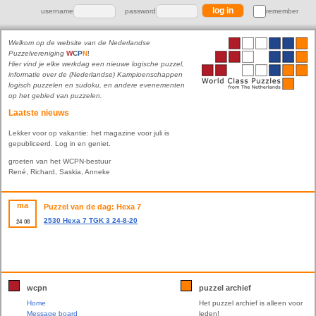
username
password
remember
Welkom op de website van de Nederlandse
Puzzelvereniging
W
C
P
N
!
Hier vind je elke werkdag een nieuwe logische puzzel,
informatie over de (Nederlandse) Kampioenschappen
logisch puzzelen en sudoku, en andere evenementen
op het gebied van puzzelen.
Laatste nieuws
Lekker voor op vakantie: het magazine voor juli is
gepubliceerd. Log in en geniet.
groeten van het WCPN-bestuur
René, Richard, Saskia, Anneke
ma
Puzzel van de dag: Hexa 7
2530 Hexa 7 TGK 3 24-8-20
24
08
wcpn
puzzel archief
Home
Het puzzel archief is alleen voor
Message board
leden!