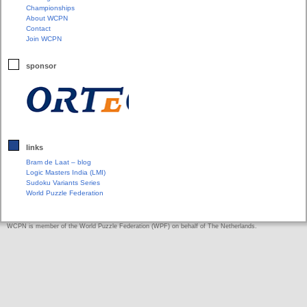
Championships
About WCPN
Contact
Join WCPN
sponsor
links
Bram de Laat – blog
Logic Masters India (LMI)
Sudoku Variants Series
World Puzzle Federation
WCPN is member of the World Puzzle Federation (WPF) on behalf of The Netherlands.