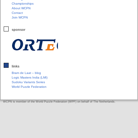
Championships
About WCPN
Contact
Join WCPN
sponsor
links
Bram de Laat – blog
Logic Masters India (LMI)
Sudoku Variants Series
World Puzzle Federation
WCPN is member of the World Puzzle Federation (WPF) on behalf of The Netherlands.