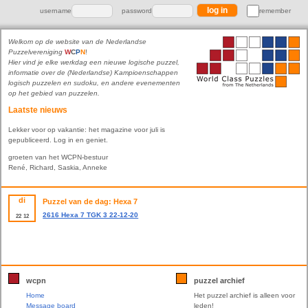
username
password
remember
Welkom op de website van de Nederlandse
Puzzelvereniging
W
C
P
N
!
Hier vind je elke werkdag een nieuwe logische puzzel,
informatie over de (Nederlandse) Kampioenschappen
logisch puzzelen en sudoku, en andere evenementen
op het gebied van puzzelen.
Laatste nieuws
Lekker voor op vakantie: het magazine voor juli is
gepubliceerd. Log in en geniet.
groeten van het WCPN-bestuur
René, Richard, Saskia, Anneke
di
Puzzel van de dag: Hexa 7
2616 Hexa 7 TGK 3 22-12-20
22
12
wcpn
puzzel archief
Home
Het puzzel archief is alleen voor
Message board
leden!