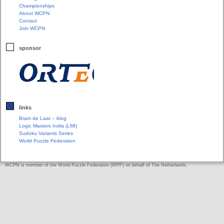
Championships
About WCPN
Contact
Join WCPN
sponsor
links
Bram de Laat – blog
Logic Masters India (LMI)
Sudoku Variants Series
World Puzzle Federation
WCPN is member of the World Puzzle Federation (WPF) on behalf of The Netherlands.