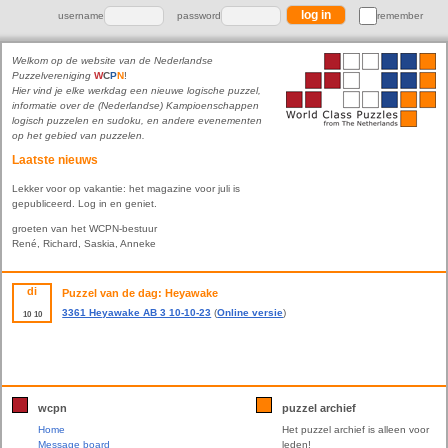
username
password
remember
Welkom op de website van de Nederlandse
Puzzelvereniging
W
C
P
N
!
Hier vind je elke werkdag een nieuwe logische puzzel,
informatie over de (Nederlandse) Kampioenschappen
logisch puzzelen en sudoku, en andere evenementen
op het gebied van puzzelen.
Laatste nieuws
Lekker voor op vakantie: het magazine voor juli is
gepubliceerd. Log in en geniet.
groeten van het WCPN-bestuur
René, Richard, Saskia, Anneke
di
Puzzel van de dag: Heyawake
3361 Heyawake AB 3 10-10-23
(
Online versie
)
10
10
wcpn
puzzel archief
Home
Het puzzel archief is alleen voor
Message board
leden!