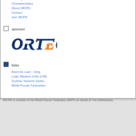
Championships
About WCPN
Contact
Join WCPN
sponsor
links
Bram de Laat – blog
Logic Masters India (LMI)
Sudoku Variants Series
World Puzzle Federation
WCPN is member of the World Puzzle Federation (WPF) on behalf of The Netherlands.