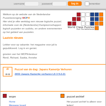
username
password
remember
Welkom op de website van de Nederlandse
Puzzelvereniging
W
C
P
N
!
Hier vind je elke werkdag een nieuwe logische puzzel,
informatie over de (Nederlandse) Kampioenschappen
logisch puzzelen en sudoku, en andere evenementen
op het gebied van puzzelen.
Laatste nieuws
Lekker voor op vakantie: het magazine voor juli is
gepubliceerd. Log in en geniet.
groeten van het WCPN-bestuur
René, Richard, Saskia, Anneke
di
Puzzel van de dag: Japans Kamertje Verhuren
2653 Japans Kamertje verhuren LS 3 9-2-21
09
02
wcpn
puzzel archief
Home
Het puzzel archief is alleen voor
Message board
leden!