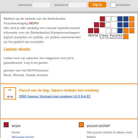
username
password
remember
Welkom op de website van de Nederlandse
Puzzelvereniging
W
C
P
N
!
Hier vind je elke werkdag een nieuwe logische puzzel,
informatie over de (Nederlandse) Kampioenschappen
logisch puzzelen en sudoku, en andere evenementen
op het gebied van puzzelen.
Laatste nieuws
Lekker voor op vakantie: het magazine voor juli is
gepubliceerd. Log in en geniet.
groeten van het WCPN-bestuur
René, Richard, Saskia, Anneke
vr
Puzzel van de dag: Japans vierkant met rondweg
2969 Japans Vierkant met rondweg LS 5 8-4-22
08
04
wcpn
puzzel archief
Home
Het puzzel archief is alleen voor
Message board
leden!