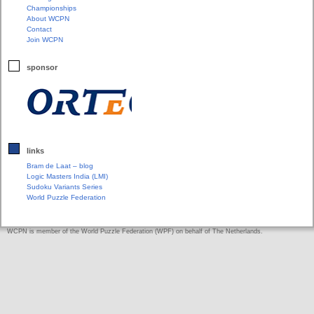
Championships
About WCPN
Contact
Join WCPN
sponsor
links
Bram de Laat – blog
Logic Masters India (LMI)
Sudoku Variants Series
World Puzzle Federation
WCPN is member of the World Puzzle Federation (WPF) on behalf of The Netherlands.