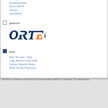
Championships
About WCPN
Contact
Join WCPN
sponsor
links
Bram de Laat – blog
Logic Masters India (LMI)
Sudoku Variants Series
World Puzzle Federation
WCPN is member of the World Puzzle Federation (WPF) on behalf of The Netherlands.