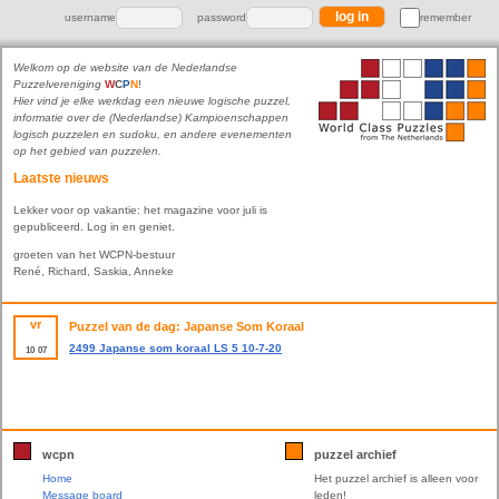
username
password
remember
Welkom op de website van de Nederlandse
Puzzelvereniging
W
C
P
N
!
Hier vind je elke werkdag een nieuwe logische puzzel,
informatie over de (Nederlandse) Kampioenschappen
logisch puzzelen en sudoku, en andere evenementen
op het gebied van puzzelen.
Laatste nieuws
Lekker voor op vakantie: het magazine voor juli is
gepubliceerd. Log in en geniet.
groeten van het WCPN-bestuur
René, Richard, Saskia, Anneke
vr
Puzzel van de dag: Japanse Som Koraal
2499 Japanse som koraal LS 5 10-7-20
10
07
wcpn
puzzel archief
Home
Het puzzel archief is alleen voor
Message board
leden!