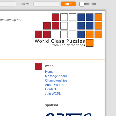
password
remember
nementen op het
wcpn
Home
Message board
Championships
About WCPN
Contact
Join WCPN
sponsor