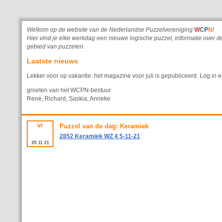
Welkom op de website van de Nederlandse Puzzelvereniging
W
C
P
N
!
Hier vind je elke werkdag een nieuwe logische puzzel, informatie ove
gebied van puzzelen.
Laatste nieuws
Lekker voor op vakantie: het magazine voor juli is gepubliceerd. Log in e
groeten van het WCPN-bestuur
René, Richard, Saskia, Anneke
vr
Puzzel van de dag: Keramiek
2852 Keramiek WZ 4 5-11-21
05
11
21