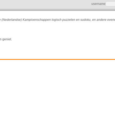
username
r de (Nederlandse) Kampioenschappen logisch puzzelen en sudoku, en andere eve
n geniet.