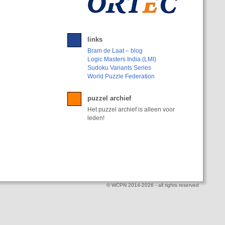
links
Bram de Laat – blog
Logic Masters India (LMI)
Sudoku Variants Series
World Puzzle Federation
puzzel archief
Het puzzel archief is alleen voor
leden!
© WCPN 2014-2026 - all rights reserved