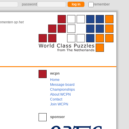
password
remember
nementen op het
wcpn
Home
Message board
Championships
About WCPN
Contact
Join WCPN
sponsor