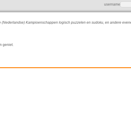
username
r de (Nederlandse) Kampioenschappen logisch puzzelen en sudoku, en andere eve
n geniet.