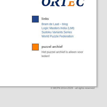
links
Bram de Laat – blog
Logic Masters India (LMI)
Sudoku Variants Series
World Puzzle Federation
puzzel archief
Het puzzel archief is alleen voor
leden!
© WCPN 2014-2026 - all rights reserved