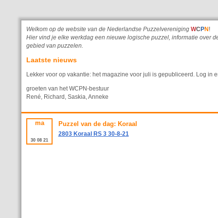
Welkom op de website van de Nederlandse Puzzelvereniging
W
C
P
N
!
Hier vind je elke werkdag een nieuwe logische puzzel, informatie ove
gebied van puzzelen.
Laatste nieuws
Lekker voor op vakantie: het magazine voor juli is gepubliceerd. Log in e
groeten van het WCPN-bestuur
René, Richard, Saskia, Anneke
ma
Puzzel van de dag: Koraal
2803 Koraal RS 3 30-8-21
30
08
21