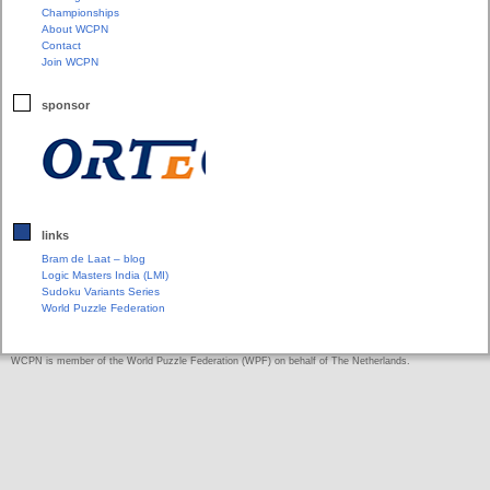
Championships
About WCPN
Contact
Join WCPN
sponsor
links
Bram de Laat – blog
Logic Masters India (LMI)
Sudoku Variants Series
World Puzzle Federation
WCPN is member of the World Puzzle Federation (WPF) on behalf of The Netherlands.