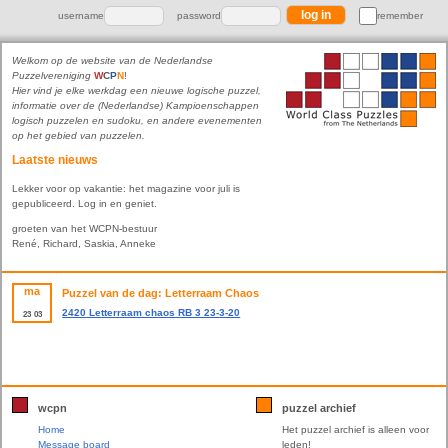
username
password
remember
Welkom op de website van de Nederlandse
Puzzelvereniging
W
C
P
N
!
Hier vind je elke werkdag een nieuwe logische puzzel,
informatie over de (Nederlandse) Kampioenschappen
logisch puzzelen en sudoku, en andere evenementen
op het gebied van puzzelen.
Laatste nieuws
Lekker voor op vakantie: het magazine voor juli is
gepubliceerd. Log in en geniet.
groeten van het WCPN-bestuur
René, Richard, Saskia, Anneke
ma
Puzzel van de dag: Letterraam Chaos
2420 Letterraam chaos RB 3 23-3-20
23
03
wcpn
puzzel archief
Home
Het puzzel archief is alleen voor
Message board
leden!