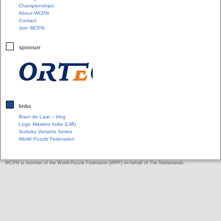
Championships
About WCPN
Contact
Join WCPN
sponsor
links
Bram de Laat – blog
Logic Masters India (LMI)
Sudoku Variants Series
World Puzzle Federation
WCPN is member of the World Puzzle Federation (WPF) on behalf of The Netherlands.