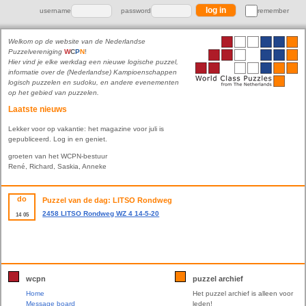
username
password
remember
Welkom op de website van de Nederlandse
Puzzelvereniging
W
C
P
N
!
Hier vind je elke werkdag een nieuwe logische puzzel,
informatie over de (Nederlandse) Kampioenschappen
logisch puzzelen en sudoku, en andere evenementen
op het gebied van puzzelen.
Laatste nieuws
Lekker voor op vakantie: het magazine voor juli is
gepubliceerd. Log in en geniet.
groeten van het WCPN-bestuur
René, Richard, Saskia, Anneke
do
Puzzel van de dag: LITSO Rondweg
2458 LITSO Rondweg WZ 4 14-5-20
14
05
wcpn
puzzel archief
Home
Het puzzel archief is alleen voor
Message board
leden!