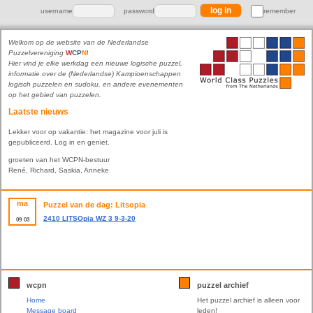
username
password
remember
Welkom op de website van de Nederlandse
Puzzelvereniging
W
C
P
N
!
Hier vind je elke werkdag een nieuwe logische puzzel,
informatie over de (Nederlandse) Kampioenschappen
logisch puzzelen en sudoku, en andere evenementen
op het gebied van puzzelen.
Laatste nieuws
Lekker voor op vakantie: het magazine voor juli is
gepubliceerd. Log in en geniet.
groeten van het WCPN-bestuur
René, Richard, Saskia, Anneke
ma
Puzzel van de dag: Litsopia
2410 LITSOpia WZ 3 9-3-20
09
03
wcpn
puzzel archief
Home
Het puzzel archief is alleen voor
Message board
leden!