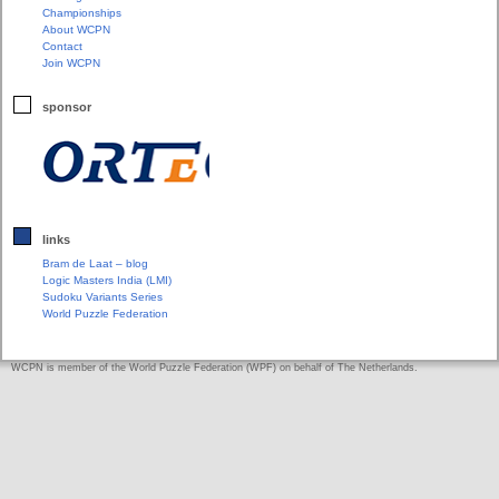
Championships
About WCPN
Contact
Join WCPN
sponsor
links
Bram de Laat – blog
Logic Masters India (LMI)
Sudoku Variants Series
World Puzzle Federation
WCPN is member of the World Puzzle Federation (WPF) on behalf of The Netherlands.