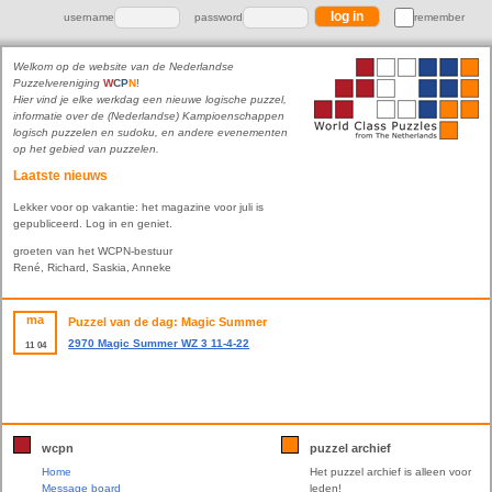
username
password
remember
Welkom op de website van de Nederlandse
Puzzelvereniging
W
C
P
N
!
Hier vind je elke werkdag een nieuwe logische puzzel,
informatie over de (Nederlandse) Kampioenschappen
logisch puzzelen en sudoku, en andere evenementen
op het gebied van puzzelen.
Laatste nieuws
Lekker voor op vakantie: het magazine voor juli is
gepubliceerd. Log in en geniet.
groeten van het WCPN-bestuur
René, Richard, Saskia, Anneke
ma
Puzzel van de dag: Magic Summer
2970 Magic Summer WZ 3 11-4-22
11
04
wcpn
puzzel archief
Home
Het puzzel archief is alleen voor
Message board
leden!