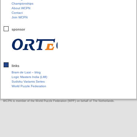
Championships
About WCPN
Contact
Join WCPN
sponsor
links
Bram de Laat – blog
Logic Masters India (LMI)
Sudoku Variants Series
World Puzzle Federation
WCPN is member of the World Puzzle Federation (WPF) on behalf of The Netherlands.