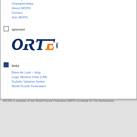
Championships
About WCPN
Contact
Join WCPN
sponsor
links
Bram de Laat – blog
Logic Masters India (LMI)
Sudoku Variants Series
World Puzzle Federation
WCPN is member of the World Puzzle Federation (WPF) on behalf of The Netherlands.