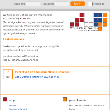
username
password
remember
Welkom op de website van de Nederlandse
Puzzelvereniging
W
C
P
N
!
Hier vind je elke werkdag een nieuwe logische puzzel,
informatie over de (Nederlandse) Kampioenschappen
logisch puzzelen en sudoku, en andere evenementen
op het gebied van puzzelen.
Laatste nieuws
Lekker voor op vakantie: het magazine voor juli is
gepubliceerd. Log in en geniet.
groeten van het WCPN-bestuur
René, Richard, Saskia, Anneke
di
Puzzel van de dag: Magnetische Dominos
2556 Domino Magneten WZ 3 29-9-30
29
09
wcpn
puzzel archief
Home
Het puzzel archief is alleen voor
Message board
leden!