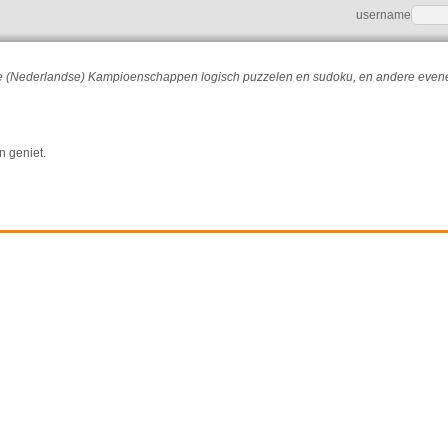
username
r de (Nederlandse) Kampioenschappen logisch puzzelen en sudoku, en andere eve
n geniet.