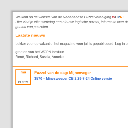
Welkom op de website van de Nederlandse Puzzelvereniging
W
C
P
N
!
Hier vind je elke werkdag een nieuwe logische puzzel, informatie ove
gebied van puzzelen.
Laatste nieuws
Lekker voor op vakantie: het magazine voor juli is gepubliceerd. Log in e
groeten van het WCPN-bestuur
René, Richard, Saskia, Anneke
ma
Puzzel van de dag: Mijnenveger
3570 – Minesweeper CB 2 29-7-24
Online versie
29
07
24