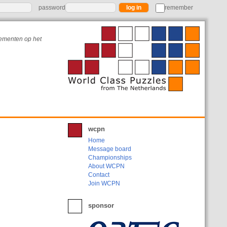
password
remember
nementen op het
wcpn
Home
Message board
Championships
About WCPN
Contact
Join WCPN
sponsor