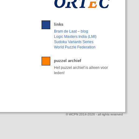
links
Bram de Laat – blog
Logic Masters India (LMI)
Sudoku Variants Series
World Puzzle Federation
puzzel archief
Het puzzel archief is alleen voor
leden!
© WCPN 2014-2026 - all rights reserved