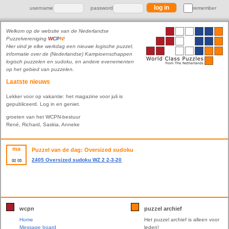
username
password
remember
Welkom op de website van de Nederlandse
Puzzelvereniging
W
C
P
N
!
Hier vind je elke werkdag een nieuwe logische puzzel,
informatie over de (Nederlandse) Kampioenschappen
logisch puzzelen en sudoku, en andere evenementen
op het gebied van puzzelen.
Laatste nieuws
Lekker voor op vakantie: het magazine voor juli is
gepubliceerd. Log in en geniet.
groeten van het WCPN-bestuur
René, Richard, Saskia, Anneke
ma
Puzzel van de dag: Oversized sudoku
2405 Oversized sudoku WZ 2 2-3-20
02
03
wcpn
puzzel archief
Home
Het puzzel archief is alleen voor
Message board
leden!