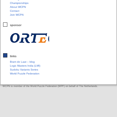
Championships
About WCPN
Contact
Join WCPN
sponsor
links
Bram de Laat – blog
Logic Masters India (LMI)
Sudoku Variants Series
World Puzzle Federation
WCPN is member of the World Puzzle Federation (WPF) on behalf of The Netherlands.