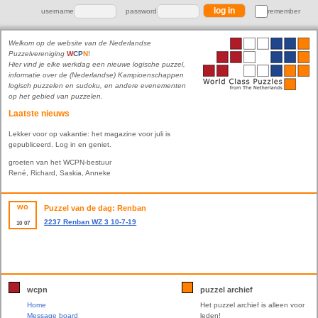
username
password
remember
Welkom op de website van de Nederlandse
Puzzelvereniging
W
C
P
N
!
Hier vind je elke werkdag een nieuwe logische puzzel,
informatie over de (Nederlandse) Kampioenschappen
logisch puzzelen en sudoku, en andere evenementen
op het gebied van puzzelen.
Laatste nieuws
Lekker voor op vakantie: het magazine voor juli is
gepubliceerd. Log in en geniet.
groeten van het WCPN-bestuur
René, Richard, Saskia, Anneke
wo
Puzzel van de dag: Renban
2237 Renban WZ 3 10-7-19
10
07
wcpn
puzzel archief
Home
Het puzzel archief is alleen voor
Message board
leden!