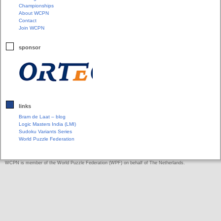
Championships
About WCPN
Contact
Join WCPN
sponsor
links
Bram de Laat – blog
Logic Masters India (LMI)
Sudoku Variants Series
World Puzzle Federation
WCPN is member of the World Puzzle Federation (WPF) on behalf of The Netherlands.