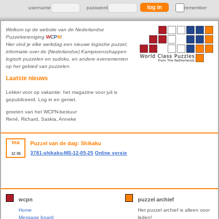
username
password
remember
Welkom op de website van de Nederlandse
Puzzelvereniging
W
C
P
N
!
Hier vind je elke werkdag een nieuwe logische puzzel,
informatie over de (Nederlandse) Kampioenschappen
logisch puzzelen en sudoku, en andere evenementen
op het gebied van puzzelen.
Laatste nieuws
Lekker voor op vakantie: het magazine voor juli is
gepubliceerd. Log in en geniet.
groeten van het WCPN-bestuur
René, Richard, Saskia, Anneke
ma
Puzzel van de dag: Shikaku
3781-shikaku-MS-12-05-25
Online versie
12
05
wcpn
puzzel archief
Home
Het puzzel archief is alleen voor
Message board
leden!