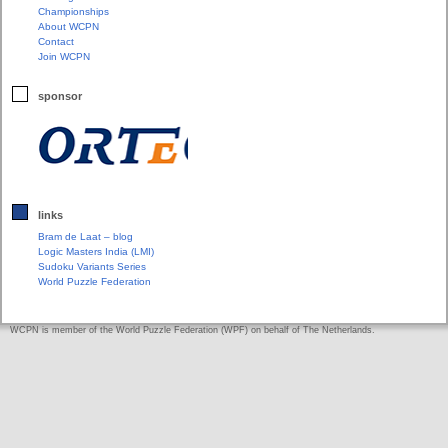
Championships
About WCPN
Contact
Join WCPN
sponsor
links
Bram de Laat – blog
Logic Masters India (LMI)
Sudoku Variants Series
World Puzzle Federation
WCPN is member of the World Puzzle Federation (WPF) on behalf of The Netherlands.