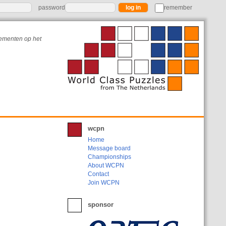
password
remember
nementen op het
wcpn
Home
Message board
Championships
About WCPN
Contact
Join WCPN
sponsor