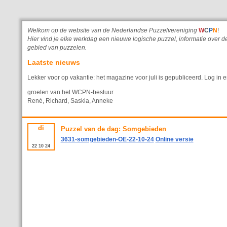
Welkom op de website van de Nederlandse Puzzelvereniging
W
C
P
N
!
Hier vind je elke werkdag een nieuwe logische puzzel, informatie ove
gebied van puzzelen.
Laatste nieuws
Lekker voor op vakantie: het magazine voor juli is gepubliceerd. Log in e
groeten van het WCPN-bestuur
René, Richard, Saskia, Anneke
di
Puzzel van de dag: Somgebieden
3631-somgebieden-OE-22-10-24
Online versie
22
10
24