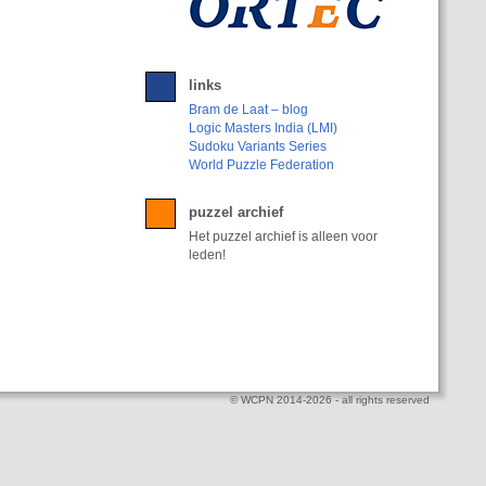
links
Bram de Laat – blog
Logic Masters India (LMI)
Sudoku Variants Series
World Puzzle Federation
puzzel archief
Het puzzel archief is alleen voor
leden!
© WCPN 2014-2026 - all rights reserved