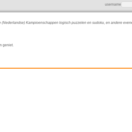
username
r de (Nederlandse) Kampioenschappen logisch puzzelen en sudoku, en andere eve
n geniet.