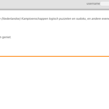
username
r de (Nederlandse) Kampioenschappen logisch puzzelen en sudoku, en andere eve
n geniet.