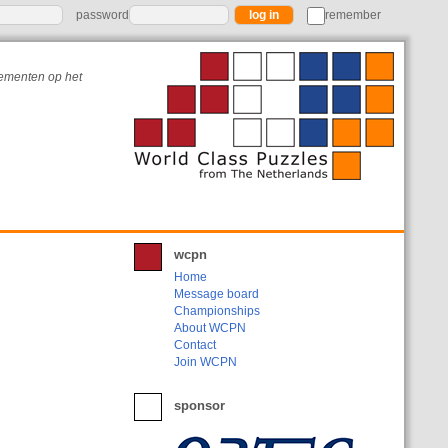
password
remember
nementen op het
wcpn
Home
Message board
Championships
About WCPN
Contact
Join WCPN
sponsor