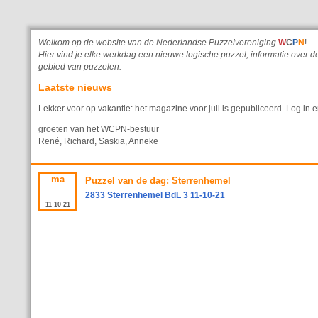
Welkom op de website van de Nederlandse Puzzelvereniging
W
C
P
N
!
Hier vind je elke werkdag een nieuwe logische puzzel, informatie ove
gebied van puzzelen.
Laatste nieuws
Lekker voor op vakantie: het magazine voor juli is gepubliceerd. Log in e
groeten van het WCPN-bestuur
René, Richard, Saskia, Anneke
ma
Puzzel van de dag: Sterrenhemel
2833 Sterrenhemel BdL 3 11-10-21
11
10
21