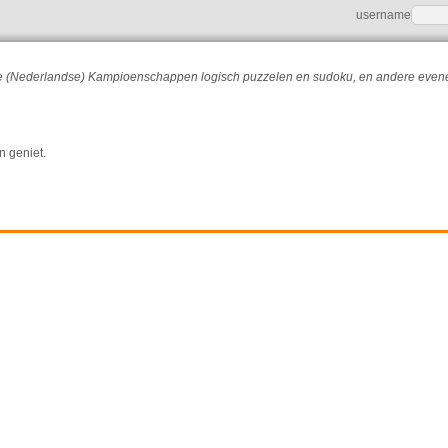
username
r de (Nederlandse) Kampioenschappen logisch puzzelen en sudoku, en andere eve
n geniet.