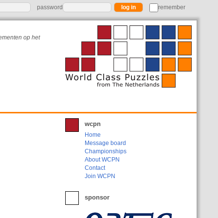
password
remember
nementen op het
wcpn
Home
Message board
Championships
About WCPN
Contact
Join WCPN
sponsor