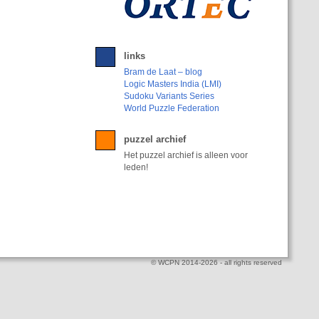
links
Bram de Laat – blog
Logic Masters India (LMI)
Sudoku Variants Series
World Puzzle Federation
puzzel archief
Het puzzel archief is alleen voor
leden!
© WCPN 2014-2026 - all rights reserved