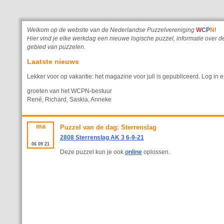
Welkom op de website van de Nederlandse Puzzelvereniging
W
C
P
N
!
Hier vind je elke werkdag een nieuwe logische puzzel, informatie ove
gebied van puzzelen.
Laatste nieuws
Lekker voor op vakantie: het magazine voor juli is gepubliceerd. Log in e
groeten van het WCPN-bestuur
René, Richard, Saskia, Anneke
ma
Puzzel van de dag: Sterrenslag
2808 Sterrenslag AK 3 6-9-21
06
09
21
Deze puzzel kun je ook
online
oplossen.