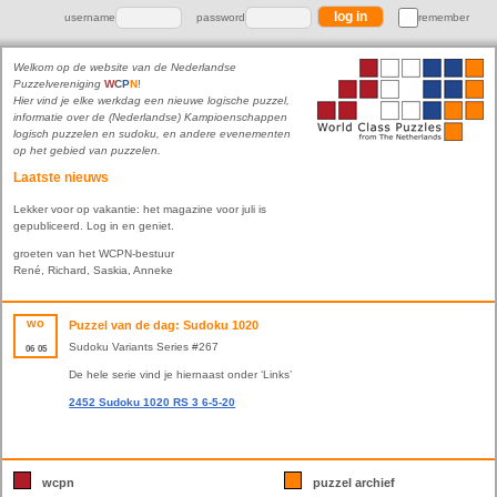
username
password
remember
Welkom op de website van de Nederlandse
Puzzelvereniging
W
C
P
N
!
Hier vind je elke werkdag een nieuwe logische puzzel,
informatie over de (Nederlandse) Kampioenschappen
logisch puzzelen en sudoku, en andere evenementen
op het gebied van puzzelen.
Laatste nieuws
Lekker voor op vakantie: het magazine voor juli is
gepubliceerd. Log in en geniet.
groeten van het WCPN-bestuur
René, Richard, Saskia, Anneke
wo
Puzzel van de dag: Sudoku 1020
Sudoku Variants Series #267
06
05
De hele serie vind je hiernaast onder ‘Links’
2452 Sudoku 1020 RS 3 6-5-20
wcpn
puzzel archief