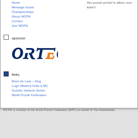
Home
Het puzzel archief is alleen voor
Message board
leden!
Championships
About WCPN
Contact
Join WCPN
sponsor
links
Bram de Laat – blog
Logic Masters India (LMI)
Sudoku Variants Series
World Puzzle Federation
WCPN is member of the World Puzzle Federation (WPF) on behalf of The Netherlands.