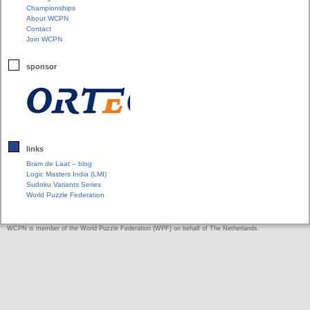
Championships
About WCPN
Contact
Join WCPN
sponsor
links
Bram de Laat – blog
Logic Masters India (LMI)
Sudoku Variants Series
World Puzzle Federation
WCPN is member of the World Puzzle Federation (WPF) on behalf of The Netherlands.