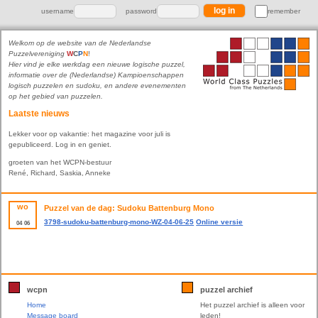
username
password
remember
Welkom op de website van de Nederlandse
Puzzelvereniging
W
C
P
N
!
Hier vind je elke werkdag een nieuwe logische puzzel,
informatie over de (Nederlandse) Kampioenschappen
logisch puzzelen en sudoku, en andere evenementen
op het gebied van puzzelen.
Laatste nieuws
Lekker voor op vakantie: het magazine voor juli is
gepubliceerd. Log in en geniet.
groeten van het WCPN-bestuur
René, Richard, Saskia, Anneke
wo
Puzzel van de dag: Sudoku Battenburg Mono
3798-sudoku-battenburg-mono-WZ-04-06-25
Online versie
04
06
wcpn
puzzel archief
Home
Het puzzel archief is alleen voor
Message board
leden!