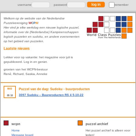
username
password
remember
Welkom op de website van de Nederlandse
Puzzelvereniging
W
C
P
N
!
Hier vind je elke werkdag een nieuwe logische puzzel,
informatie over de (Nederlandse) Kampioenschappen
logisch puzzelen en sudoku, en andere evenementen
op het gebied van puzzelen.
Laatste nieuws
Lekker voor op vakantie: het magazine voor juli is
gepubliceerd. Log in en geniet.
groeten van het WCPN-bestuur
René, Richard, Saskia, Anneke
wo
Puzzel van de dag: Sudoku - buurproducten
3097 Sudoku – Buurproducten RS 4 5-10-22
05
10
wcpn
puzzel archief
Home
Het puzzel archief is alleen voor
Message board
leden!