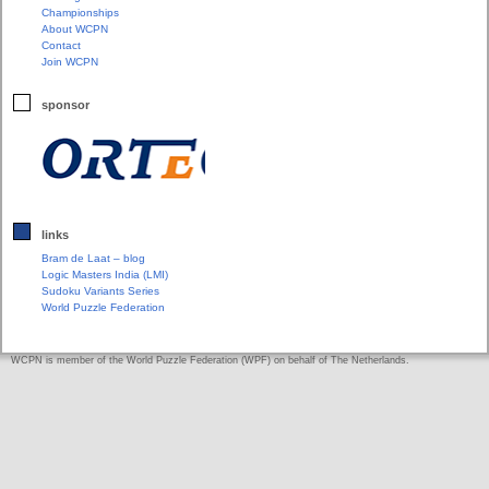
Championships
About WCPN
Contact
Join WCPN
sponsor
links
Bram de Laat – blog
Logic Masters India (LMI)
Sudoku Variants Series
World Puzzle Federation
WCPN is member of the World Puzzle Federation (WPF) on behalf of The Netherlands.