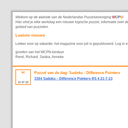
Welkom op de website van de Nederlandse Puzzelvereniging
W
C
P
N
!
Hier vind je elke werkdag een nieuwe logische puzzel, informatie ove
gebied van puzzelen.
Laatste nieuws
Lekker voor op vakantie: het magazine voor juli is gepubliceerd. Log in e
groeten van het WCPN-bestuur
René, Richard, Saskia, Anneke
vr
Puzzel van de dag: Sudoku - Difference Pointers
3304 Sudoku – Difference Pointers RS 4 21-7-23
21
07
23