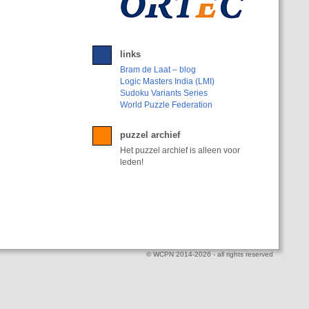
links
Bram de Laat – blog
Logic Masters India (LMI)
Sudoku Variants Series
World Puzzle Federation
puzzel archief
Het puzzel archief is alleen voor
leden!
© WCPN 2014-2026 - all rights reserved