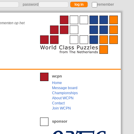
password
remember
nementen op het
wcpn
Home
Message board
Championships
About WCPN
Contact
Join WCPN
sponsor