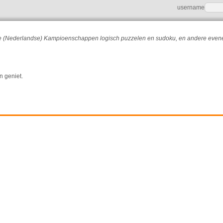
username
r de (Nederlandse) Kampioenschappen logisch puzzelen en sudoku, en andere eve
n geniet.