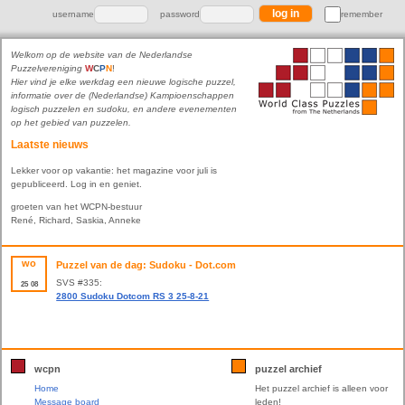
username
password
remember
Welkom op de website van de Nederlandse
Puzzelvereniging
W
C
P
N
!
Hier vind je elke werkdag een nieuwe logische puzzel,
informatie over de (Nederlandse) Kampioenschappen
logisch puzzelen en sudoku, en andere evenementen
op het gebied van puzzelen.
Laatste nieuws
Lekker voor op vakantie: het magazine voor juli is
gepubliceerd. Log in en geniet.
groeten van het WCPN-bestuur
René, Richard, Saskia, Anneke
wo
Puzzel van de dag: Sudoku - Dot.com
SVS #335:
25
08
2800 Sudoku Dotcom RS 3 25-8-21
wcpn
puzzel archief
Home
Het puzzel archief is alleen voor
Message board
leden!