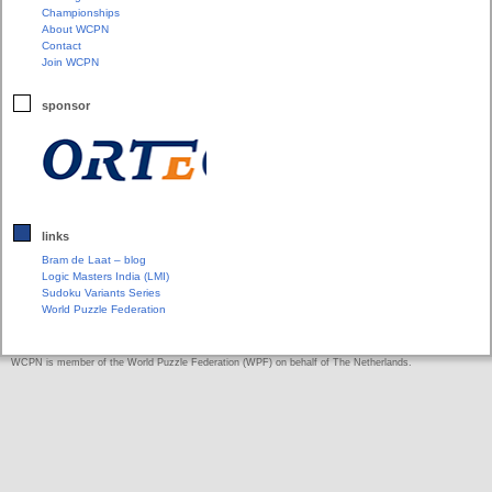
Championships
About WCPN
Contact
Join WCPN
sponsor
links
Bram de Laat – blog
Logic Masters India (LMI)
Sudoku Variants Series
World Puzzle Federation
WCPN is member of the World Puzzle Federation (WPF) on behalf of The Netherlands.