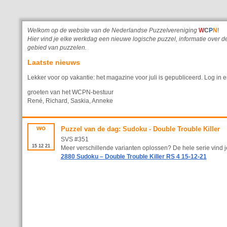
Welkom op de website van de Nederlandse Puzzelvereniging
W
C
P
N
!
Hier vind je elke werkdag een nieuwe logische puzzel, informatie ove
gebied van puzzelen.
Laatste nieuws
Lekker voor op vakantie: het magazine voor juli is gepubliceerd. Log in e
groeten van het WCPN-bestuur
René, Richard, Saskia, Anneke
wo
Puzzel van de dag: Sudoku - Double Trouble Killer
SVS #351
15
12
21
Meer verschillende varianten oplossen? De hele serie vind je
2880 Sudoku – Double Trouble Killer RS 4 15-12-21