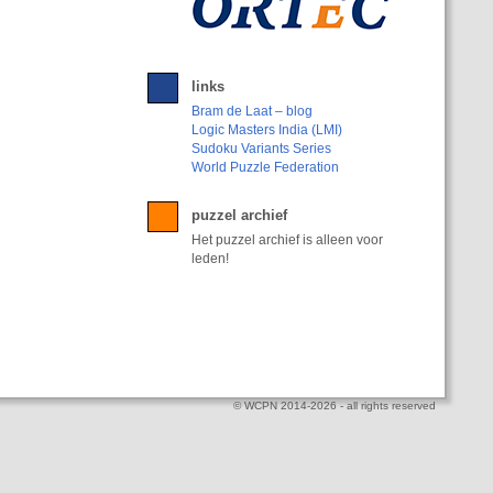
links
Bram de Laat – blog
Logic Masters India (LMI)
Sudoku Variants Series
World Puzzle Federation
puzzel archief
Het puzzel archief is alleen voor
leden!
© WCPN 2014-2026 - all rights reserved