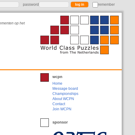
password
remember
nementen op het
wcpn
Home
Message board
Championships
About WCPN
Contact
Join WCPN
sponsor