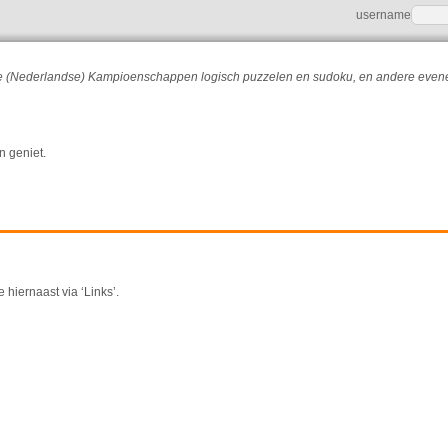
username
r de (Nederlandse) Kampioenschappen logisch puzzelen en sudoku, en andere eve
n geniet.
 hiernaast via ‘Links’.