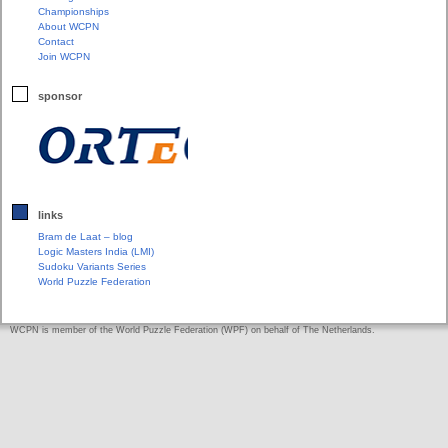
Championships
About WCPN
Contact
Join WCPN
sponsor
links
Bram de Laat – blog
Logic Masters India (LMI)
Sudoku Variants Series
World Puzzle Federation
WCPN is member of the World Puzzle Federation (WPF) on behalf of The Netherlands.