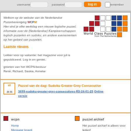
username
password
remember
Welkom op de website van de Nederlandse
Puzzelvereniging
W
C
P
N
!
Hier vind je elke werkdag een nieuwe logische puzzel,
informatie over de (Nederlandse) Kampioenschappen
logisch puzzelen en sudoku, en andere evenementen
op het gebied van puzzelen.
Laatste nieuws
Lekker voor op vakantie: het magazine voor juli is
gepubliceerd. Log in en geniet.
groeten van het WCPN-bestuur
René, Richard, Saskia, Anneke
vr
Puzzel van de dag: Sudoku Greater Grey Consecutive
3699-sudoku-greater-grey-consecutives-RS-24-01-25
Online
24
01
versie
wcpn
puzzel archief
Home
Het puzzel archief is alleen voor
Message board
leden!