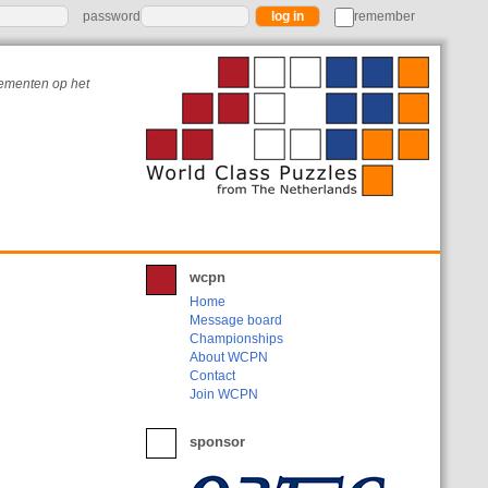
password
remember
nementen op het
wcpn
Home
Message board
Championships
About WCPN
Contact
Join WCPN
sponsor