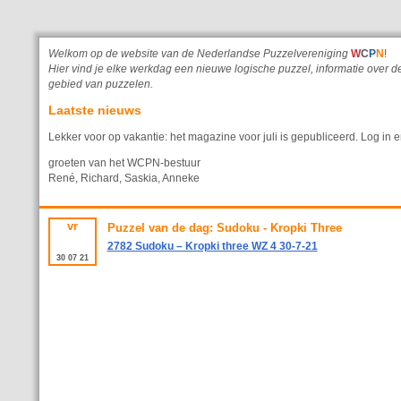
Welkom op de website van de Nederlandse Puzzelvereniging
W
C
P
N
!
Hier vind je elke werkdag een nieuwe logische puzzel, informatie ove
gebied van puzzelen.
Laatste nieuws
Lekker voor op vakantie: het magazine voor juli is gepubliceerd. Log in e
groeten van het WCPN-bestuur
René, Richard, Saskia, Anneke
vr
Puzzel van de dag: Sudoku - Kropki Three
2782 Sudoku – Kropki three WZ 4 30-7-21
30
07
21