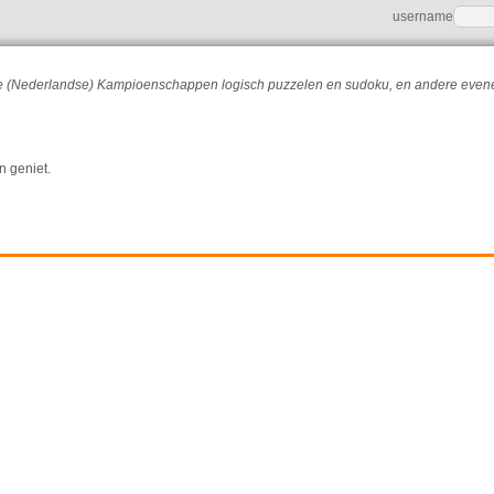
username
r de (Nederlandse) Kampioenschappen logisch puzzelen en sudoku, en andere eve
n geniet.