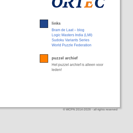
links
Bram de Laat – blog
Logic Masters India (LMI)
Sudoku Variants Series
World Puzzle Federation
puzzel archief
Het puzzel archief is alleen voor
leden!
© WCPN 2014-2026 - all rights reserved