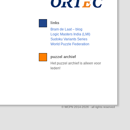
links
Bram de Laat – blog
Logic Masters India (LMI)
Sudoku Variants Series
World Puzzle Federation
puzzel archief
Het puzzel archief is alleen voor
leden!
© WCPN 2014-2026 - all rights reserved