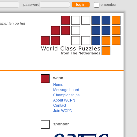
password
remember
nementen op het
wcpn
Home
Message board
Championships
About WCPN
Contact
Join WCPN
sponsor