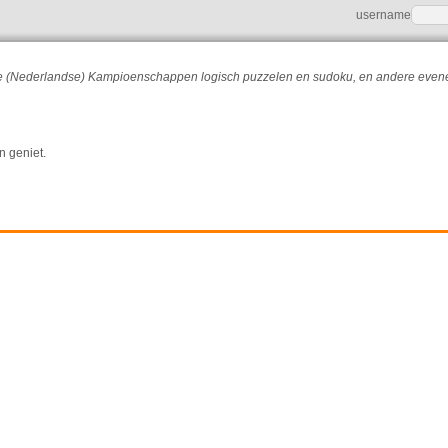
username
r de (Nederlandse) Kampioenschappen logisch puzzelen en sudoku, en andere eve
n geniet.