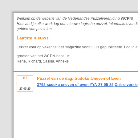
Welkom op de website van de Nederlandse Puzzelvereniging
W
C
P
N
!
Hier vind je elke werkdag een nieuwe logische puzzel, informatie ove
gebied van puzzelen.
Laatste nieuws
Lekker voor op vakantie: het magazine voor juli is gepubliceerd. Log in e
groeten van het WCPN-bestuur
René, Richard, Saskia, Anneke
di
Puzzel van de dag: Sudoku Oneven of Even
3792-sudoku-oneven-of-even-YYA-27-05-25
Online versie
27
05
25