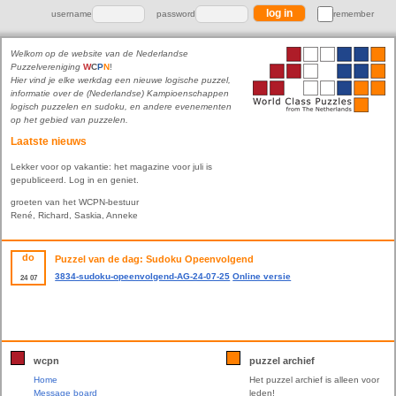
username
password
remember
Welkom op de website van de Nederlandse
Puzzelvereniging
W
C
P
N
!
Hier vind je elke werkdag een nieuwe logische puzzel,
informatie over de (Nederlandse) Kampioenschappen
logisch puzzelen en sudoku, en andere evenementen
op het gebied van puzzelen.
Laatste nieuws
Lekker voor op vakantie: het magazine voor juli is
gepubliceerd. Log in en geniet.
groeten van het WCPN-bestuur
René, Richard, Saskia, Anneke
do
Puzzel van de dag: Sudoku Opeenvolgend
3834-sudoku-opeenvolgend-AG-24-07-25
Online versie
24
07
wcpn
puzzel archief
Home
Het puzzel archief is alleen voor
Message board
leden!