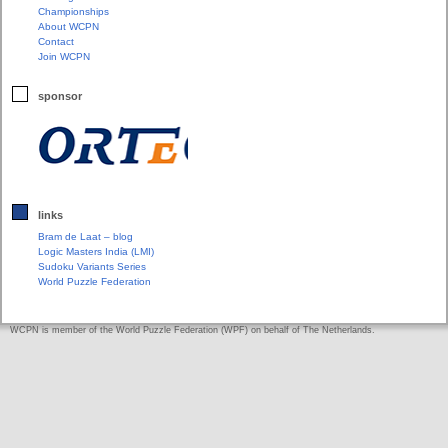
Championships
About WCPN
Contact
Join WCPN
sponsor
links
Bram de Laat – blog
Logic Masters India (LMI)
Sudoku Variants Series
World Puzzle Federation
WCPN is member of the World Puzzle Federation (WPF) on behalf of The Netherlands.