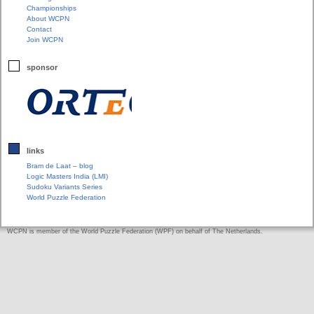
Championships
About WCPN
Contact
Join WCPN
sponsor
links
Bram de Laat – blog
Logic Masters India (LMI)
Sudoku Variants Series
World Puzzle Federation
WCPN is member of the World Puzzle Federation (WPF) on behalf of The Netherlands.