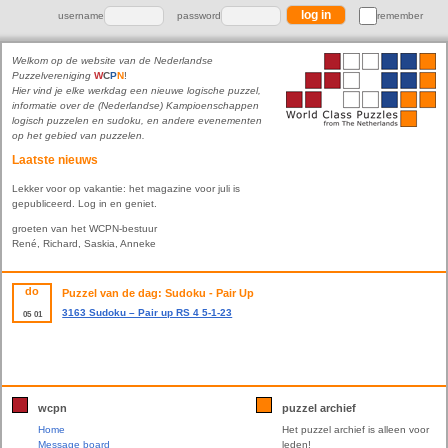
username
password
remember
Welkom op de website van de Nederlandse
Puzzelvereniging
W
C
P
N
!
Hier vind je elke werkdag een nieuwe logische puzzel,
informatie over de (Nederlandse) Kampioenschappen
logisch puzzelen en sudoku, en andere evenementen
op het gebied van puzzelen.
Laatste nieuws
Lekker voor op vakantie: het magazine voor juli is
gepubliceerd. Log in en geniet.
groeten van het WCPN-bestuur
René, Richard, Saskia, Anneke
do
Puzzel van de dag: Sudoku - Pair Up
3163 Sudoku – Pair up RS 4 5-1-23
05
01
wcpn
puzzel archief
Home
Het puzzel archief is alleen voor
Message board
leden!