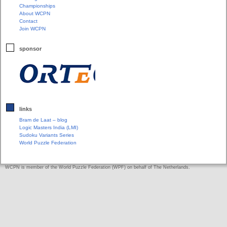
Championships
About WCPN
Contact
Join WCPN
sponsor
links
Bram de Laat – blog
Logic Masters India (LMI)
Sudoku Variants Series
World Puzzle Federation
WCPN is member of the World Puzzle Federation (WPF) on behalf of The Netherlands.