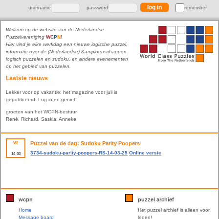
username
password
remember
Welkom op de website van de Nederlandse
Puzzelvereniging
W
C
P
N
!
Hier vind je elke werkdag een nieuwe logische puzzel,
informatie over de (Nederlandse) Kampioenschappen
logisch puzzelen en sudoku, en andere evenementen
op het gebied van puzzelen.
Laatste nieuws
Lekker voor op vakantie: het magazine voor juli is
gepubliceerd. Log in en geniet.
groeten van het WCPN-bestuur
René, Richard, Saskia, Anneke
vr
Puzzel van de dag: Sudoku Parity Poopers
3734-sudoku-parity-poopers-RS-14-03-25
Online versie
14
03
wcpn
puzzel archief
Home
Het puzzel archief is alleen voor
Message board
leden!