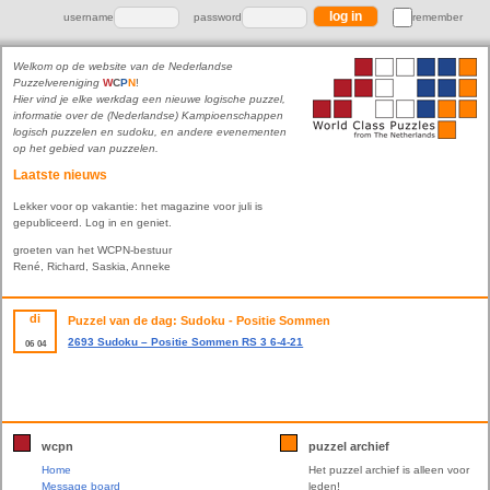
username
password
remember
Welkom op de website van de Nederlandse
Puzzelvereniging
W
C
P
N
!
Hier vind je elke werkdag een nieuwe logische puzzel,
informatie over de (Nederlandse) Kampioenschappen
logisch puzzelen en sudoku, en andere evenementen
op het gebied van puzzelen.
Laatste nieuws
Lekker voor op vakantie: het magazine voor juli is
gepubliceerd. Log in en geniet.
groeten van het WCPN-bestuur
René, Richard, Saskia, Anneke
di
Puzzel van de dag: Sudoku - Positie Sommen
2693 Sudoku – Positie Sommen RS 3 6-4-21
06
04
wcpn
puzzel archief
Home
Het puzzel archief is alleen voor
Message board
leden!