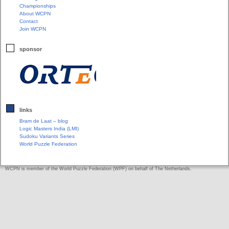
Championships
About WCPN
Contact
Join WCPN
sponsor
links
Bram de Laat – blog
Logic Masters India (LMI)
Sudoku Variants Series
World Puzzle Federation
WCPN is member of the World Puzzle Federation (WPF) on behalf of The Netherlands.