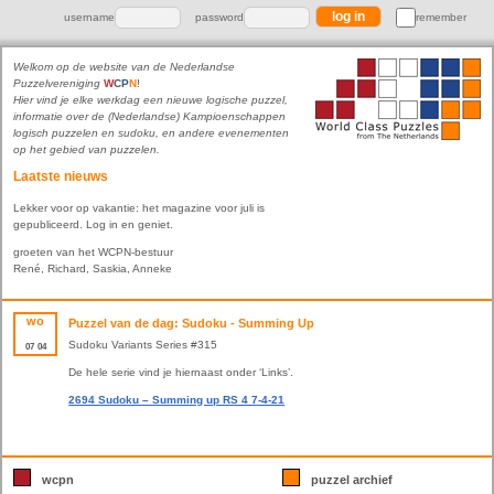
username
password
remember
Welkom op de website van de Nederlandse
Puzzelvereniging
W
C
P
N
!
Hier vind je elke werkdag een nieuwe logische puzzel,
informatie over de (Nederlandse) Kampioenschappen
logisch puzzelen en sudoku, en andere evenementen
op het gebied van puzzelen.
Laatste nieuws
Lekker voor op vakantie: het magazine voor juli is
gepubliceerd. Log in en geniet.
groeten van het WCPN-bestuur
René, Richard, Saskia, Anneke
wo
Puzzel van de dag: Sudoku - Summing Up
Sudoku Variants Series #315
07
04
De hele serie vind je hiernaast onder ‘Links’.
2694 Sudoku – Summing up RS 4 7-4-21
wcpn
puzzel archief