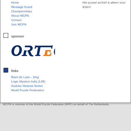
Home
Het puzzel archief is alleen voor
Message board
leden!
Championships
About WCPN
Contact
Join WCPN
sponsor
links
Bram de Laat – blog
Logic Masters India (LMI)
Sudoku Variants Series
World Puzzle Federation
WCPN is member of the World Puzzle Federation (WPF) on behalf of The Netherlands.