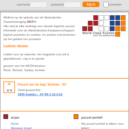
username
password
remember
Welkom op de website van de Nederlandse
Puzzelvereniging
W
C
P
N
!
Hier vind je elke werkdag een nieuwe logische puzzel,
informatie over de (Nederlandse) Kampioenschappen
logisch puzzelen en sudoku, en andere evenementen
op het gebied van puzzelen.
Laatste nieuws
Lekker voor op vakantie: het magazine voor juli is
gepubliceerd. Log in en geniet.
groeten van het WCPN-bestuur
René, Richard, Saskia, Anneke
di
Puzzel van de dag: Sudoku - XV
Oefenpuzzel #11:
22
03
2955 Sudoku – XV RS 3 22-3-22
wcpn
puzzel archief
Home
Het puzzel archief is alleen voor
Message board
leden!