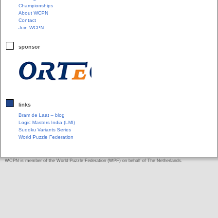
Championships
About WCPN
Contact
Join WCPN
sponsor
links
Bram de Laat – blog
Logic Masters India (LMI)
Sudoku Variants Series
World Puzzle Federation
WCPN is member of the World Puzzle Federation (WPF) on behalf of The Netherlands.