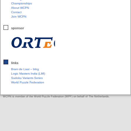
Championships
About WCPN
Contact
Join WCPN
sponsor
links
Bram de Laat – blog
Logic Masters India (LMI)
Sudoku Variants Series
World Puzzle Federation
WCPN is member of the World Puzzle Federation (WPF) on behalf of The Netherlands.