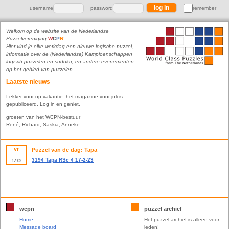
username
password
remember
Welkom op de website van de Nederlandse
Puzzelvereniging
W
C
P
N
!
Hier vind je elke werkdag een nieuwe logische puzzel,
informatie over de (Nederlandse) Kampioenschappen
logisch puzzelen en sudoku, en andere evenementen
op het gebied van puzzelen.
Laatste nieuws
Lekker voor op vakantie: het magazine voor juli is
gepubliceerd. Log in en geniet.
groeten van het WCPN-bestuur
René, Richard, Saskia, Anneke
vr
Puzzel van de dag: Tapa
3194 Tapa RSc 4 17-2-23
17
02
wcpn
puzzel archief
Home
Het puzzel archief is alleen voor
Message board
leden!