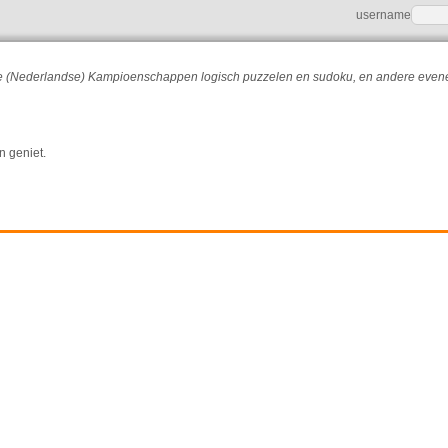
username
r de (Nederlandse) Kampioenschappen logisch puzzelen en sudoku, en andere eve
n geniet.