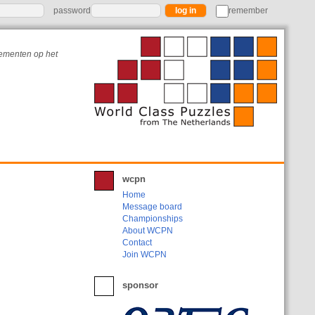
password
remember
nementen op het
wcpn
Home
Message board
Championships
About WCPN
Contact
Join WCPN
sponsor