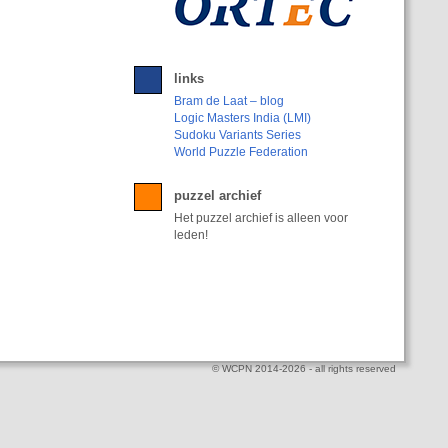
links
Bram de Laat – blog
Logic Masters India (LMI)
Sudoku Variants Series
World Puzzle Federation
puzzel archief
Het puzzel archief is alleen voor
leden!
© WCPN 2014-2026 - all rights reserved