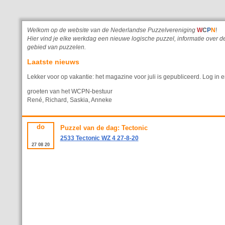
Welkom op de website van de Nederlandse Puzzelvereniging
W
C
P
N
!
Hier vind je elke werkdag een nieuwe logische puzzel, informatie ove
gebied van puzzelen.
Laatste nieuws
Lekker voor op vakantie: het magazine voor juli is gepubliceerd. Log in e
groeten van het WCPN-bestuur
René, Richard, Saskia, Anneke
do
Puzzel van de dag: Tectonic
2533 Tectonic WZ 4 27-8-20
27
08
20