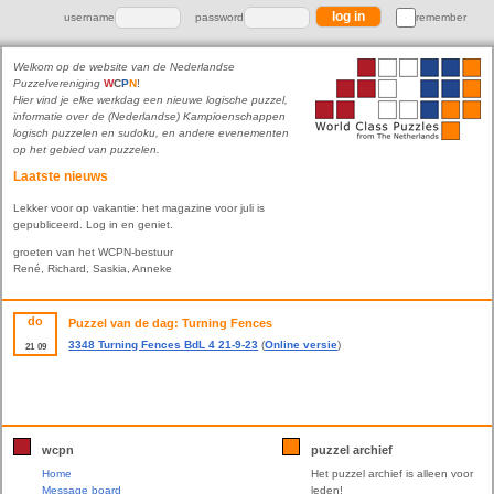
username
password
remember
Welkom op de website van de Nederlandse
Puzzelvereniging
W
C
P
N
!
Hier vind je elke werkdag een nieuwe logische puzzel,
informatie over de (Nederlandse) Kampioenschappen
logisch puzzelen en sudoku, en andere evenementen
op het gebied van puzzelen.
Laatste nieuws
Lekker voor op vakantie: het magazine voor juli is
gepubliceerd. Log in en geniet.
groeten van het WCPN-bestuur
René, Richard, Saskia, Anneke
do
Puzzel van de dag: Turning Fences
3348 Turning Fences BdL 4 21-9-23
(
Online versie
)
21
09
wcpn
puzzel archief
Home
Het puzzel archief is alleen voor
Message board
leden!