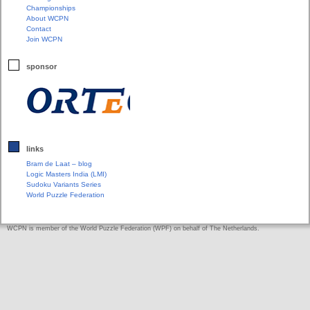
Championships
About WCPN
Contact
Join WCPN
sponsor
links
Bram de Laat – blog
Logic Masters India (LMI)
Sudoku Variants Series
World Puzzle Federation
WCPN is member of the World Puzzle Federation (WPF) on behalf of The Netherlands.