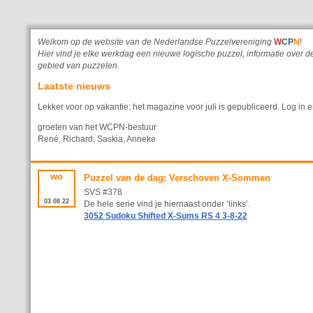
Welkom op de website van de Nederlandse Puzzelvereniging
W
C
P
N
!
Hier vind je elke werkdag een nieuwe logische puzzel, informatie ove
gebied van puzzelen.
Laatste nieuws
Lekker voor op vakantie: het magazine voor juli is gepubliceerd. Log in e
groeten van het WCPN-bestuur
René, Richard, Saskia, Anneke
wo
Puzzel van de dag: Verschoven X-Sommen
SVS #378
03
08
22
De hele serie vind je hiernaast onder ‘links’.
3052 Sudoku Shifted X-Sums RS 4 3-8-22