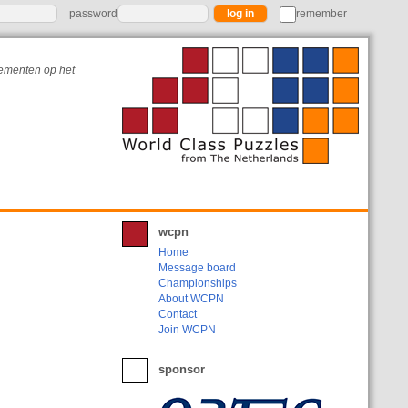
password
remember
nementen op het
wcpn
Home
Message board
Championships
About WCPN
Contact
Join WCPN
sponsor