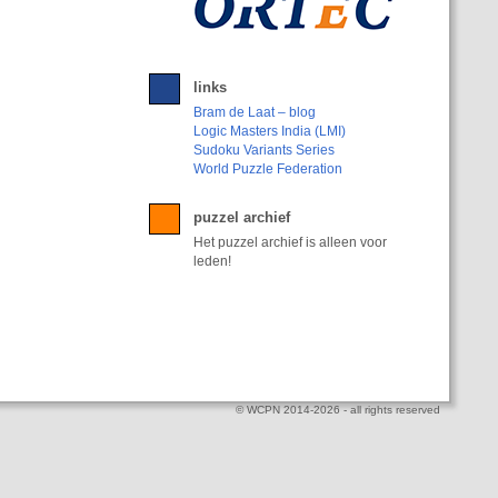
links
Bram de Laat – blog
Logic Masters India (LMI)
Sudoku Variants Series
World Puzzle Federation
puzzel archief
Het puzzel archief is alleen voor
leden!
© WCPN 2014-2026 - all rights reserved