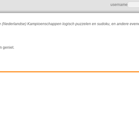
username
r de (Nederlandse) Kampioenschappen logisch puzzelen en sudoku, en andere eve
n geniet.