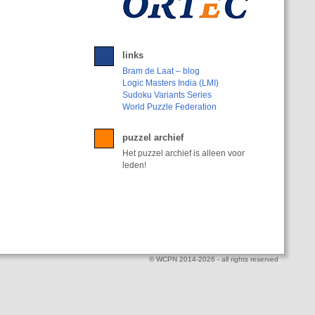
links
Bram de Laat – blog
Logic Masters India (LMI)
Sudoku Variants Series
World Puzzle Federation
puzzel archief
Het puzzel archief is alleen voor
leden!
© WCPN 2014-2026 - all rights reserved