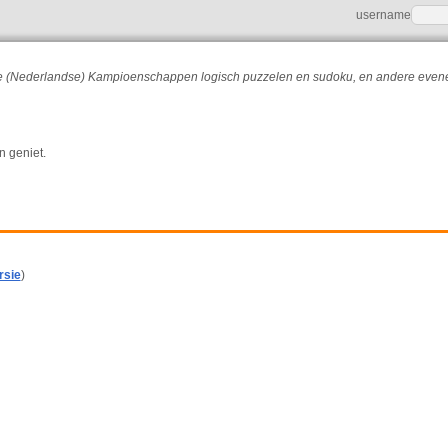
username
r de (Nederlandse) Kampioenschappen logisch puzzelen en sudoku, en andere eve
n geniet.
rsie
)