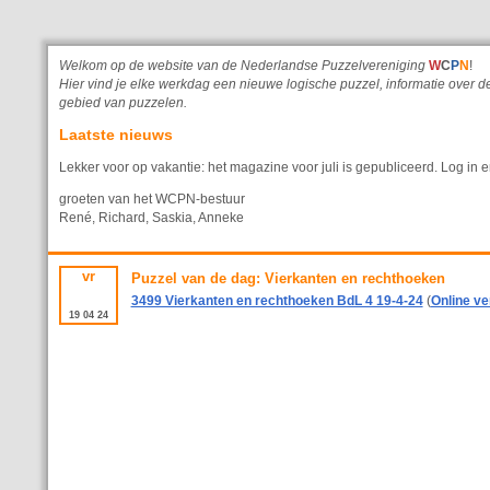
Welkom op de website van de Nederlandse Puzzelvereniging
W
C
P
N
!
Hier vind je elke werkdag een nieuwe logische puzzel, informatie ove
gebied van puzzelen.
Laatste nieuws
Lekker voor op vakantie: het magazine voor juli is gepubliceerd. Log in e
groeten van het WCPN-bestuur
René, Richard, Saskia, Anneke
vr
Puzzel van de dag: Vierkanten en rechthoeken
3499 Vierkanten en rechthoeken BdL 4 19-4-24
(
Online ve
19
04
24