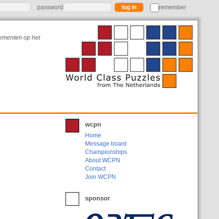
password
remember
nementen op het
wcpn
Home
Message board
Championships
About WCPN
Contact
Join WCPN
sponsor