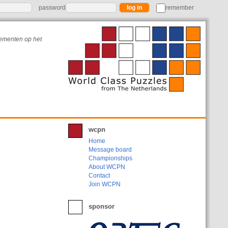
password
remember
nementen op het
wcpn
Home
Message board
Championships
About WCPN
Contact
Join WCPN
sponsor