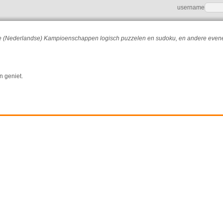
username
r de (Nederlandse) Kampioenschappen logisch puzzelen en sudoku, en andere eve
n geniet.