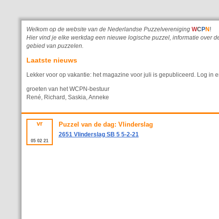
Welkom op de website van de Nederlandse Puzzelvereniging
W
C
P
N
!
Hier vind je elke werkdag een nieuwe logische puzzel, informatie ove
gebied van puzzelen.
Laatste nieuws
Lekker voor op vakantie: het magazine voor juli is gepubliceerd. Log in e
groeten van het WCPN-bestuur
René, Richard, Saskia, Anneke
vr
Puzzel van de dag: Vlinderslag
2651 Vlinderslag SB 5 5-2-21
05
02
21