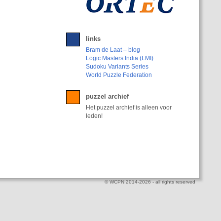
links
Bram de Laat – blog
Logic Masters India (LMI)
Sudoku Variants Series
World Puzzle Federation
puzzel archief
Het puzzel archief is alleen voor
leden!
© WCPN 2014-2026 - all rights reserved